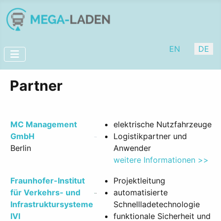
Sprache auswäh
EN
DE
Partner
MC Management
elektrische Nutzfahrzeuge
GmbH
Logistikpartner und
Berlin
Anwender
weitere Informationen >>
Fraunhofer-Institut
Projektleitung
für Verkehrs- und
automatisierte
Infrastruktursysteme
Schnellladetechnologie
IVI
funktionale Sicherheit und